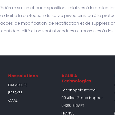
fédérale suisse et aux dispositions relatives à la protecti
a droit à la protection de sa vie privée ainsi qu'à la pr
d’accès, de modification, de rectification et de suppres
confidentialité et ne sont ni vendues ni transmises à des t
Nos solutions
AGUILA
Technologies
EXAMESURE
Technopole Izarbel
BREAKEE
90 Allée Grace Hopper
GAAL
64210 BIDART
FRANCE