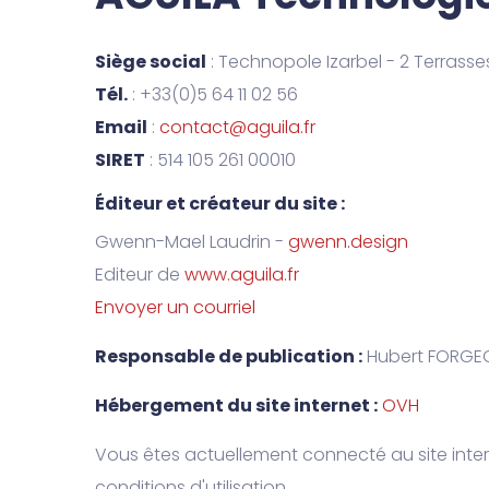
Siège social
: Technopole Izarbel - 2 Terrass
Tél.
: +33(0)5 64 11 02 56
Email
:
contact@aguila.fr
SIRET
: 514 105 261 00010
Éditeur et créateur du site :
Gwenn-Mael Laudrin -
gwenn.design
Editeur de
www.aguila.fr
Envoyer un courriel
Responsable de publication :
Hubert FORGE
Hébergement du site internet :
OVH
Vous êtes actuellement connecté au site inter
conditions d'utilisation.