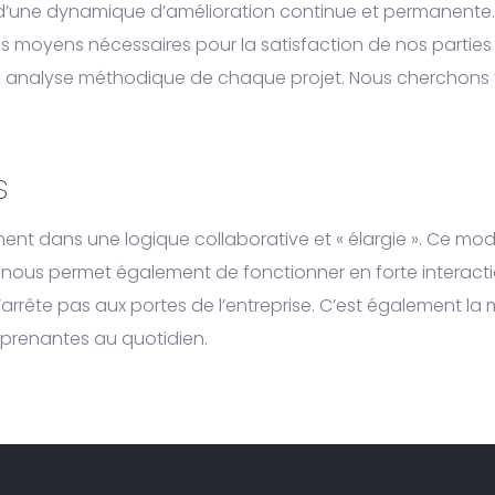
ur d’une dynamique d’amélioration continue et permanente.
s moyens nécessaires pour la satisfaction de nos partie
 analyse méthodique de chaque projet. Nous cherchons touj
s
rement dans une logique collaborative et « élargie ». Ce mo
 Elle nous permet également de fonctionner en forte interac
 s’arrête pas aux portes de l’entreprise. C’est également l
 prenantes au quotidien.