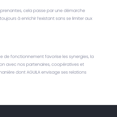
s prenantes, cela passe par une démarche
ours à enrichir l’existant sans se limiter aux
de de fonctionnement favorise les synergies, la
tion avec nos partenaires, coopératives et
a manière dont AGUILA envisage ses relations