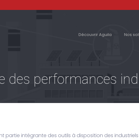
Découvrir Aguila
Nos sol
re des performances indu
 partie intégrante des outils à disposition des industriels 