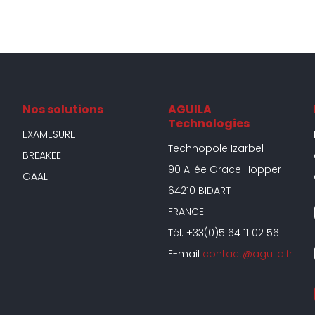
Nos solutions
AGUILA
Technologies
EXAMESURE
Technopole Izarbel
BREAKEE
90 Allée Grace Hopper
GAAL
64210 BIDART
FRANCE
Tél. +33(0)5 64 11 02 56
E-mail
contact@aguila.fr