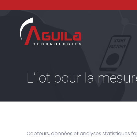
L’Iot pour la mesu
Capteurs, données et analyses statistiques font