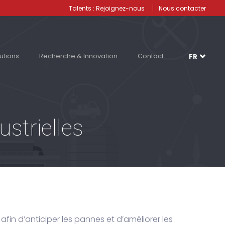
Talents : Rejoignez-nous
Nous contacter
utions
Recherche & Innovation
Contact
FR
strielles
afin d’anticiper les pannes et d’améliorer les